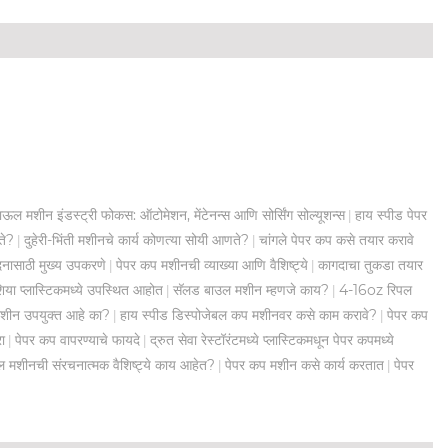
ाऊल मशीन इंडस्ट्री फोकस: ऑटोमेशन, मेंटेनन्स आणि सोर्सिंग सोल्यूशन्स
हाय स्पीड पेपर
|
ते?
दुहेरी-भिंती मशीनचे कार्य कोणत्या सोयी आणते?
चांगले पेपर कप कसे तयार करावे
|
|
ादनासाठी मुख्य उपकरणे
पेपर कप मशीनची व्याख्या आणि वैशिष्ट्ये
कागदाचा तुकडा तयार
|
|
िया प्लास्टिकमध्ये उपस्थित आहोत
सॅलड बाउल मशीन म्हणजे काय?
4-16oz रिपल
|
|
मशीन उपयुक्त आहे का?
हाय स्पीड डिस्पोजेबल कप मशीनवर कसे काम करावे?
पेपर कप
|
|
रा
पेपर कप वापरण्याचे फायदे
द्रुत सेवा रेस्टॉरंटमध्ये प्लास्टिकमधून पेपर कपमध्ये
|
|
ल मशीनची संरचनात्मक वैशिष्ट्ये काय आहेत?
पेपर कप मशीन कसे कार्य करतात
पेपर
|
|