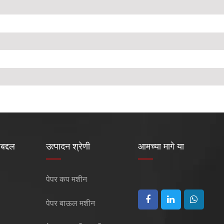
बद्दल
उत्पादन श्रेणी
आमच्या मागे या
पेपर कप मशीन
पेपर बाऊल मशीन