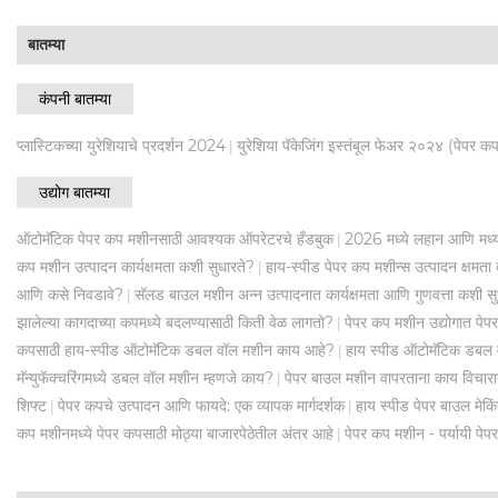
बातम्या
कंपनी बातम्या
प्लास्टिकच्या युरेशियाचे प्रदर्शन 2024
युरेशिया पॅकेजिंग इस्तंबूल फेअर २०२४ (पेपर क
|
उद्योग बातम्या
ऑटोमॅटिक पेपर कप मशीनसाठी आवश्यक ऑपरेटरचे हँडबुक
2026 मध्ये लहान आणि मध्य
|
कप मशीन उत्पादन कार्यक्षमता कशी सुधारते?
हाय-स्पीड पेपर कप मशीन्स उत्पादन क्षमत
|
आणि कसे निवडावे?
सॅलड बाउल मशीन अन्न उत्पादनात कार्यक्षमता आणि गुणवत्ता कशी सु
|
झालेल्या कागदाच्या कपमध्ये बदलण्यासाठी किती वेळ लागतो?
पेपर कप मशीन उद्योगात पेप
|
कपसाठी हाय-स्पीड ऑटोमॅटिक डबल वॉल मशीन काय आहे?
हाय स्पीड ऑटोमॅटिक डबल व
|
मॅन्युफॅक्चरिंगमध्ये डबल वॉल मशीन म्हणजे काय?
पेपर बाउल मशीन वापरताना काय विचारात
|
शिफ्ट
पेपर कपचे उत्पादन आणि फायदे: एक व्यापक मार्गदर्शक
हाय स्पीड पेपर बाउल मेकि
|
|
कप मशीनमध्ये पेपर कपसाठी मोठ्या बाजारपेठेतील अंतर आहे
पेपर कप मशीन - पर्यायी पेप
|