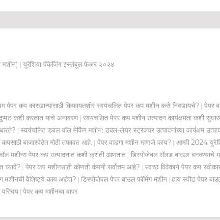
प मशीन)
युरेशिया पॅकेजिंग इस्तंबूल फेअर २०२४
|
म पेपर कप कारखान्यांसाठी किफायतशीर स्वयंचलित पेपर कप मशीन कसे निवडायचे?
पेपर ब
|
ा दुप्पट कशी करतात याचे अनावरण
स्वयंचलित पेपर कप मशीन उत्पादन कार्यक्षमता कशी सुधार
|
धारते?
स्वयंचलित डबल वॉल मेकिंग मशीन: डबल-लेयर स्ट्रक्चर उत्पादनांच्या कार्यक्षम उत्प
|
र कपसाठी बाजारपेठेत मोठी तफावत आहे.
पेपर वाडगा मशीन म्हणजे काय?
आम्ही 2024 युरेश
|
|
ॉल मशीन्स पेपर कप उत्पादनात कशी क्रांती आणतात
डिस्पोजेबल सॅलड बाऊल बनवण्याचे 
|
 घ्यावे?
पेपर कप मशीनसाठी कोणती कंपनी सर्वोत्तम आहे?
स्वच्छ विवेकाने पेपर कप स्वीका
|
|
ंग मशीनची वैशिष्ट्ये काय आहेत?
डिस्पोजेबल पेपर बाउल फॉर्मिंग मशीन
हाय स्पीड पेपर बाउ
|
|
र परिचय
पेपर कप मशीनचा वापर
|