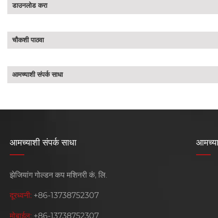
डाउनलोड करा
चौकशी पाठवा
आमच्याशी संपर्क साधा
आमच्याशी संपर्क साधा
आमच्या
झेजियांग गोल्डन कप मशिनरी कं, लि.
दूरध्वनी:
+86-13738752307
मोबाईल:
+86-13738752307