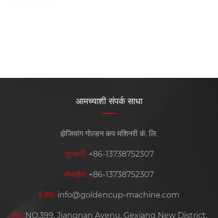
पेपर वाडगा मशीन म्हणजे काय?
अधिक प i हा >>
आमच्याशी संपर्क साधा
झेजियांग गोल्डन कप मशिनरी कं, लि.
दूरध्वनी:
+86-13738752307
मोबाईल:
+86-13738752307
ई-मेल:
info@goldencup-machine.com
पत्ता:
NO.399, Jiangnan Avenu, Gexiang New District,