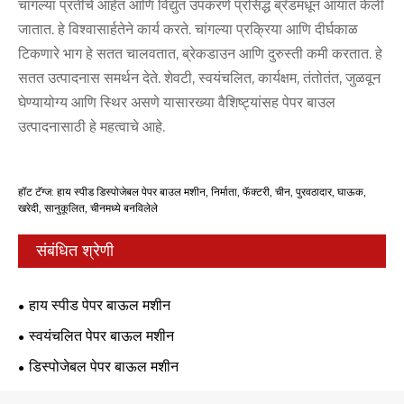
चांगल्या प्रतीचे आहेत आणि विद्युत उपकरणे प्रसिद्ध ब्रँडमधून आयात केली
जातात. हे विश्वासार्हतेने कार्य करते. चांगल्या प्रक्रिया आणि दीर्घकाळ
टिकणारे भाग हे सतत चालवतात, ब्रेकडाउन आणि दुरुस्ती कमी करतात. हे
सतत उत्पादनास समर्थन देते. शेवटी, स्वयंचलित, कार्यक्षम, तंतोतंत, जुळवून
घेण्यायोग्य आणि स्थिर असणे यासारख्या वैशिष्ट्यांसह पेपर बाउल
उत्पादनासाठी हे महत्वाचे आहे.
हॉट टॅग्ज: हाय स्पीड डिस्पोजेबल पेपर बाउल मशीन, निर्माता, फॅक्टरी, चीन, पुरवठादार, घाऊक,
खरेदी, सानुकूलित, चीनमध्ये बनविलेले
संबंधित श्रेणी
हाय स्पीड पेपर बाऊल मशीन
स्वयंचलित पेपर बाऊल मशीन
डिस्पोजेबल पेपर बाऊल मशीन