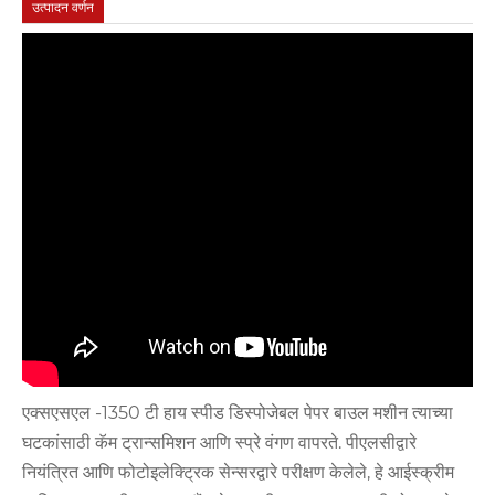
उत्पादन वर्णन
एक्सएसएल -1350 टी हाय स्पीड डिस्पोजेबल पेपर बाउल मशीन त्याच्या
घटकांसाठी कॅम ट्रान्समिशन आणि स्प्रे वंगण वापरते. पीएलसीद्वारे
नियंत्रित आणि फोटोइलेक्ट्रिक सेन्सरद्वारे परीक्षण केलेले, हे आईस्क्रीम