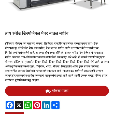
हाय स्पीड डिस्पोजेबल पेपर बाउल मशीन
झेजियांग गोल्डन कप मशीनरी कंपनी, लिमिटेड, राष्ट्रीय पातळीवर मान्यताप्राप्त हाय-टेक
एंटरप्राइझ, इंटेलिजेंट पेपर कप मशीन, पेपर बाउल मशीन आणि इतर पेपर कंटेनर मशीनच्या
निर्मितीमध्ये विशेषज्ञतेचे आहे. आमच्या ऑफरच्या अ‍ॅरेपैकी, हे हाय स्पीड डिस्पोजेबल पेपर वाडगा
मशीन आमच्या टॉप-सेलिंग पेपर वाडगा मशीनपैकी एक म्हणून उभे आहे. ही कंपनी रणनीतिकदृष्ट्या
चीनच्या झेजियांग प्रांतातील रियान सिटी, रियान सिटी, रियान सिटी, रियान सिटी येथे आहे. आमच्या
अत्याधुनिक मशीनमध्ये तुर्की, पोर्तुगाल, भारत, रशिया, स्वित्झर्लंड आणि इतर बर्‍याच जणांसह
जगभरातील असंख्य देशांमध्ये त्यांचा मार्ग सापडला आहे. गोल्डन कप मशीनरी आपल्याशी परस्पर
फायदेशीर सहकार्य स्थापित करण्याची उत्सुकतेने इच्छा आहे आणि आम्ही एकत्र समृद्ध भविष्य तयार
करण्यास पूर्णपणे वचनबद्ध आहोत.
चौकशी पाठवा
Facebook
X
WhatsApp
Pinterest
LinkedIn
Share