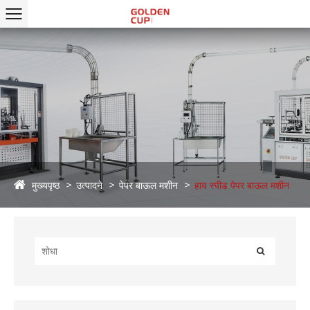
मुख्यपृष्ठ
उत्पादने
पेपर बाऊल मशीन
हाय स्पीड पेपर बाऊल मशीन