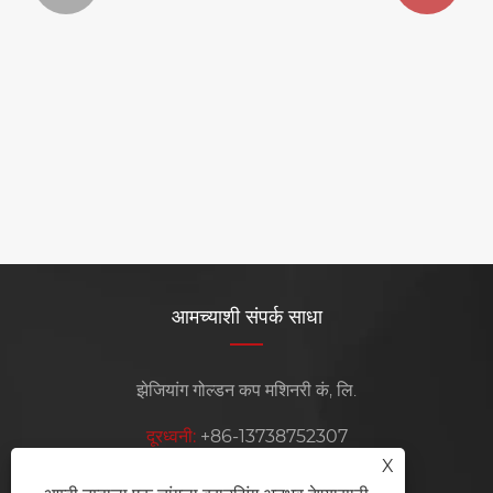
हाय स्पीड पेपर बाउल मशीनची संरचनात्मक वैशिष्ट्ये काय
आहेत?
अधिक प i हा >>
आमच्याशी संपर्क साधा
झेजियांग गोल्डन कप मशिनरी कं, लि.
दूरध्वनी:
+86-13738752307
X