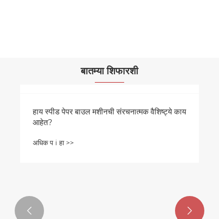
हाय स्पीड ऑटोमॅटिक पेपर बाऊल मशीन
अधिक प i हा >>
बातम्या शिफारशी

